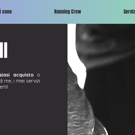
i sono
Running Crew
Serviz
I
iasi acquisto
o
i me, i mi
ei servizi
rti!